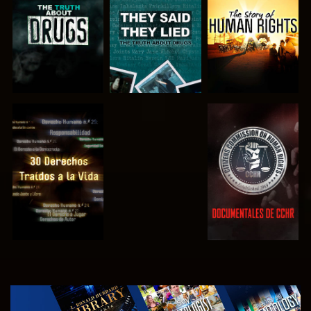
VE
VE
VE
VE
EXPLORA LAS
SERIES