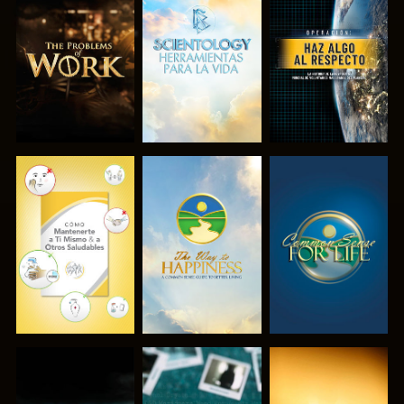
EXPLORA LAS
EXPLORA LAS
VE
SERIES
SERIES
VE
VE
VE
VE
VE
VE