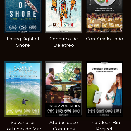
Losing Sight of
Concurso de
Comérselo Todo
Shore
Deletreo
Salvar a las
Aliados poco
The Clean Bin
Tortugas de Mar
Comunes
Project