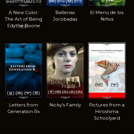
A New Color:
Ballenas
El Menú de los
The Art of Being
Jorobadas
Niños
Edythe Boone
Letters from
Nicky’s Family
Pictures from a
Generation Rx
Hiroshima
Schoolyard