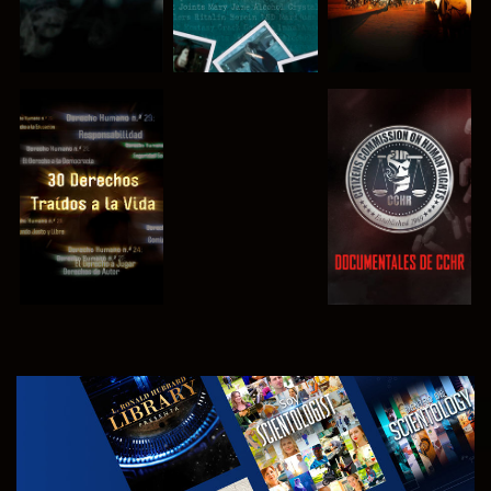
VE
VE
VE
VE
EXPLORA LAS
SERIES