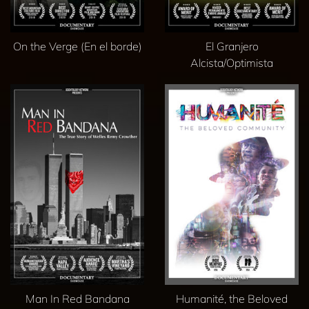
On the Verge (En el borde)
El Granjero
Alcista/Optimista
Man In Red Bandana
Humanité, the Beloved