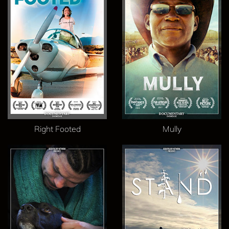
Right Footed
Mully