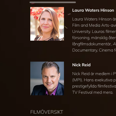
Laura Waters Hinson
Laura Waters Hinson är 
Film and Media Arts-av
University. Lauras film
försoning, mänsklig åt
långfilmsdokumentär,
A
Documentary, Cinema for
Nick Reid
Nick Reid är medlem i P
(MPI). Hans exekutiva 
prestigefyllda filmfesti
TV Festival med mera.
FILMÖVERSIKT