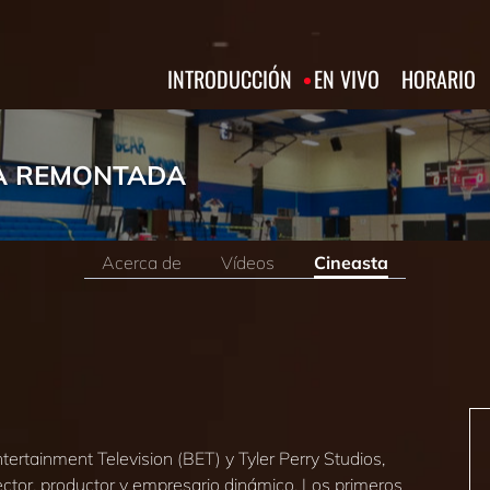
INTRODUCCIÓN
EN VIVO
HORARIO
LA REMONTADA
Acerca de
Vídeos
Cineasta
rtainment Television (BET) y Tyler Perry Studios,
ector, productor y empresario dinámico. Los primeros