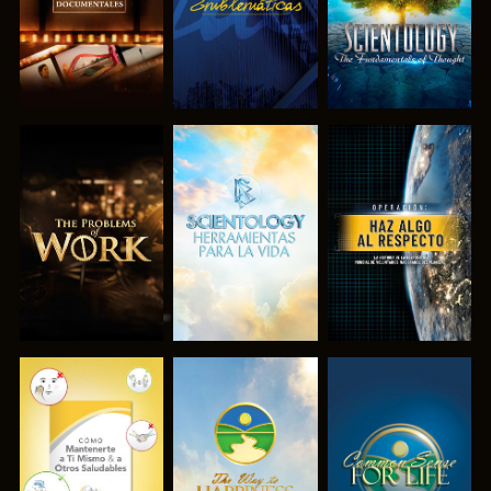
EXPLORA LAS
EXPLORA LAS
VE
SERIES
SERIES
VE
VE
VE