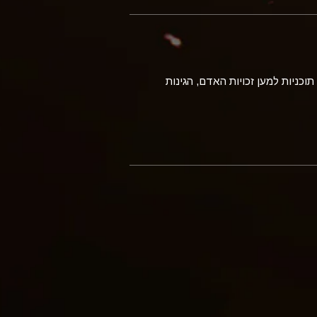
לת היקף מדהים, שעכשיו מגיעה לכ-200 מדינות. כלולות בה תוכניות למען זכויות האדם, הגינות