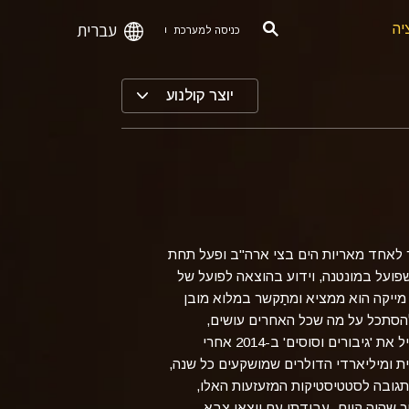
עברית
יה
כניסה למערכת
יוצר קולנוע
 והצטרף לצבא ב-2003, ומאוחר יותר הפך לאחד מאריות הים בצי ארה"ב ופעל תחת
שפועל במונטנה, וידוע בהוצאה לפועל של
מייקה הוא ממציא ומתַקשר במלוא מובן
להסתכל על מה שכל האחרים עושים,
ולעשות את ההפך הגמור", ומייקה חי לפי העצה הזאת כלשונה. מייקה התחיל את 'גיבורים וסוסים' ב-2014 אחרי
 ומיליארדי הדולרים שמושקעים כל שנה,
גובה לסטטיסטיקות המזעזעות האלו,
 שהיה קיים. עבודתו עם יוצאי צבא