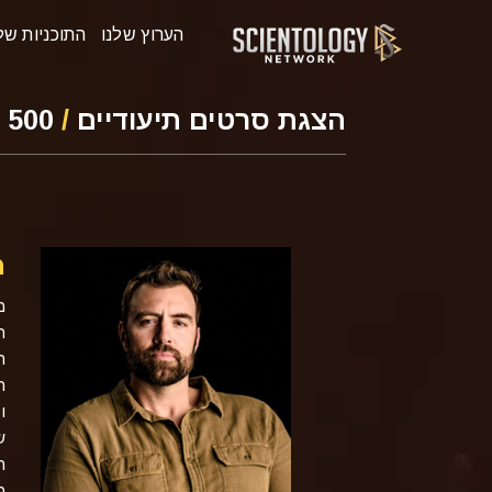
הערוץ שלנו
התוכניות של
הצגת סרטים תיעודיים
/
500 מייל
מ
ח
ר
ה
ש
ה
מ