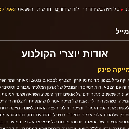
נו
טלוויזיה בשידור חי
לוח שידורים
חדשות
השג את
האפליקצ
אודות יוצרי הקולנוע
ייקה פינק
מייקה גדל בצפון מדינת ניו-יורק
וזה עם הצבא. הוא המייסד והמנכ"ל של ארגון המלכ"ר 'גיבורים וסוסים' 
עיונות שמשנים את חייהם של אנשים דרך פעולה, השראה ושינוי אמונות. 
מילה. כשהוא היה ילד, אביו של מייקה אמר לו שהמפתח להצלחה היה "
הבין שלמרות אלפי ארגוני המלכ"ר לטיפול בהפרעת דחק פוסט-טראומטית
סטטיסטיקות של התאבדויות והתמכרות של יוצאי צבא גדלו במהירות. בת
ייקה יצר ארגון מלכ"ר ליוצאי צבא עם תוכנית שלא דמתה לשום דבר אחר