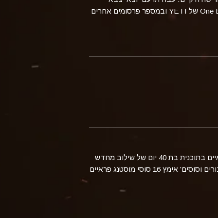
ב-Men’s Journal, ב-Tedx, ב-One Eighty Out של YETI ובמספר פרסומים אחרים
ב-3 בינואר 2017, 'גיבורים וסוסים' – ארגון מלכ"ר ממונטנה – החל את השלב הראשון של שילוב 16 סוסי מוסטנג פראיים בתוכנית בת 40 יום של שילוב מחדש
בחברה של חיילים קרביים משוחררים. הצוות של 'גיבורים וסוסים' עם מתנדבים וחברים יצאו לברנס, אורגון, שם 'גיבורים וסוסים' אימץ 16 סוסי מוסטנג פראיים