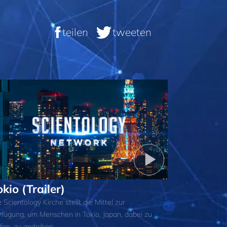
teilen
tweeten
okio (Trailer)
 Scientology Kirche stellt die Mittel zur
rfügung, um Menschen in Tokio, Japan, dabei zu
lfen, zu gedeihen.