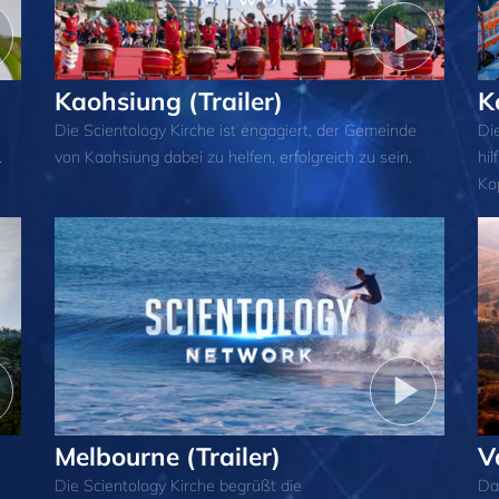
Kaohsiung (Trailer)
K
Die Scientology Kirche ist engagiert, der Gemeinde
Di
.
von Kaohsiung dabei zu helfen, erfolgreich zu sein.
hil
Ko
Melbourne (Trailer)
V
Die Scientology Kirche begrüßt die
Da