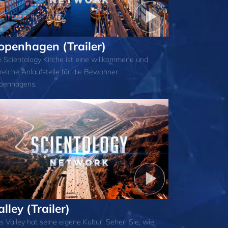
openhagen (Trailer)
e Scientology Kirche ist eine willkommene und
freiche Anlaufstelle für die Bewohner
penhagens.
alley (Trailer)
s Valley hat seine eigene Kultur. Sehen Sie, wie