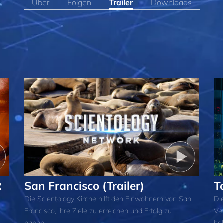
Über
Folgen
Trailer
Downloads
R
San Francisco (Trailer)
T
Die Scientology Kirche hilft den Einwohnern von San
Die
Francisco, ihre Ziele zu erreichen und Erfolg zu
Ve
haben.
he