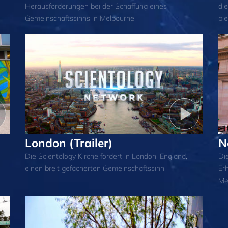
Herausforderungen bei der Schaffung eines
die
Gemeinschaftssinns in Melbourne.
ble
London (Trailer)
N
Die Scientology Kirche fördert in London, England,
Di
einen breit gefächerten Gemeinschaftssinn.
Er
Me