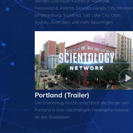
werden Zuschauer Kirchen in Auckland,
Neuseeland; Atlanta, Georgia; Kansas City, Missouri
Johannesburg, Südafrika; Salt Lake City, Utah;
Sydney, Australien, und mehr besichtigen.
Portland (Trailer)
Die Scientology Kirche unterstützt die Bürger von
Portland in ihrer nachhaltigen Herangehensweise
an das Stadtleben.