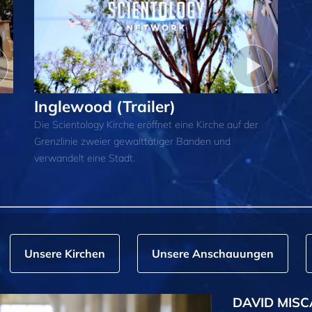
Inglewood (Trailer)
Die Scientology Kirche eröffnet eine Kirche auf der
Grenzlinie zweier gewalttätiger Banden und
verwandelt eine Stadt.
Unsere Kirchen
Unsere Anschauungen
DAVID MISC