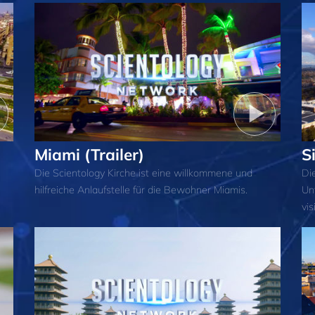
Miami (Trailer)
S
Die Scientology Kirche ist eine willkommene und
Die
hilfreiche Anlaufstelle für die Bewohner Miamis.
Un
vi