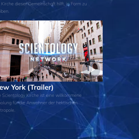
 Kirche dieser Gemeinschaft hilft, in Form zu
iben.
ew York (Trailer)
e Scientology Kirche ist eine willkommene
holung für die Anwohner der hektischen
tropole.