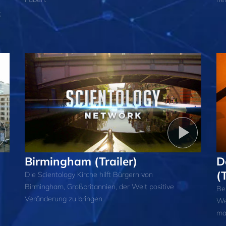
;
Birmingham (Trailer)
D
(T
Die Scientology Kirche hilft Bürgern von
Birmingham, Großbritannien, der Welt positive
Be
Veränderung zu bringen.
We
ma