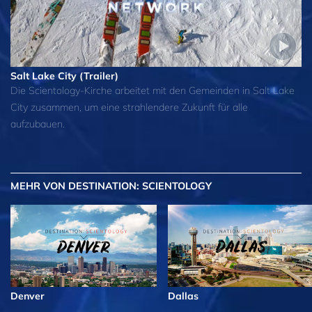
Salt Lake City (Trailer)
Die Scientology-Kirche arbeitet mit den Gemeinden in Salt Lake
City zusammen, um eine strahlendere Zukunft für alle
aufzubauen.
MEHR
VON DESTINATION: SCIENTOLOGY
Denver
Dallas