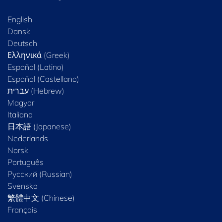
English
Dansk
Deutsch
Ελληνικά (Greek)
Español (Latino)
Español (Castellano)
Magyar
Italiano
日本語 (Japanese)
Nederlands
Norsk
Português
Русский (Russian)
Svenska
繁體中文 (Chinese)
Français