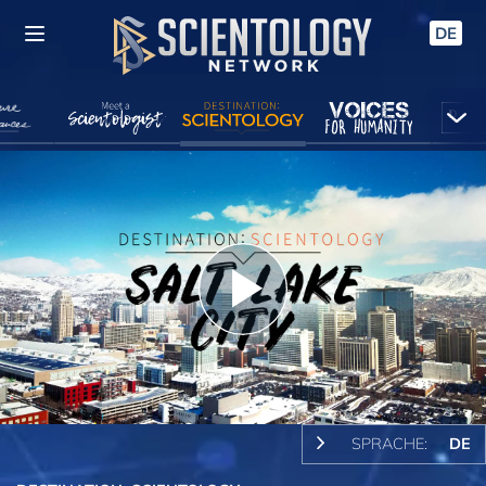
DE
Play
Video
SPRACHE:
DE