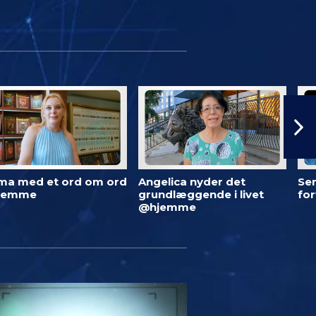
ma med et ord om ord
Angelica nyder det
Ser
jemme
grundlæggende i livet
fo
@hjemme