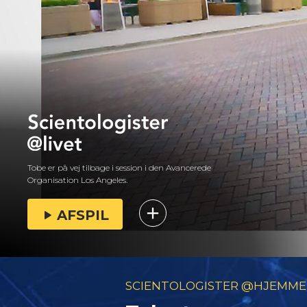
Tobe er på vej tilbage i session i den Avancerede
Organisation Los Angeles.
AFSPIL
SCIENTOLOGISTER @HJEMME