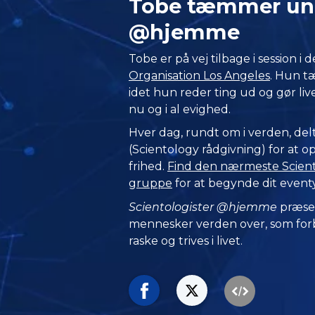
Tobe tæmmer uni
@hjemme
Tobe er på vej tilbage i session i 
Organisation Los Angeles
. Hun t
idet hun reder ting ud og gør live
nu og i al evighed.
Hver dag, rundt om i verden, delt
(Scientology rådgivning) for at 
frihed.
Find den nærmeste Sciento
gruppe
for at begynde dit event
Scientologister @hjemme
præse
mennesker verden over, som forbl
raske og trives i livet.