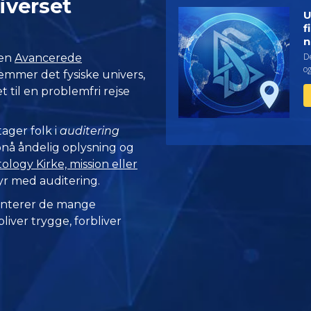
verset
U
f
n
De
den
Avancerede
o
æmmer det fysiske univers,
t til en problemfri rejse
ager folk i
auditering
opnå åndelig oplysning og
logy Kirke, mission eller
yr med auditering.
nterer de mange
iver trygge, forbliver