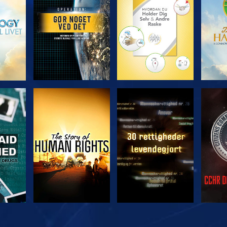
SE
SE