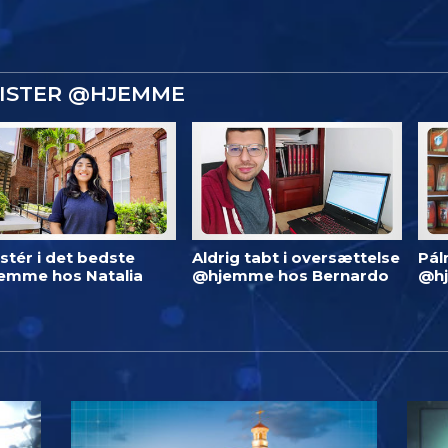
GISTER @HJEMME
stér i det bedste
Aldrig tabt i oversættelse
Pál
emme hos Natalia
@hjemme hos Bernardo
@h