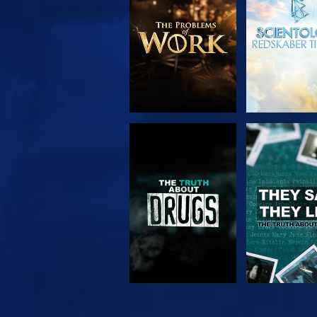
SE
SE