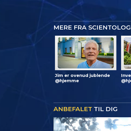
MERE FRA SCIENTOLO
Jim er ovenud jublende
Inve
@hjemme
@hj
ANBEFALET
TIL DIG