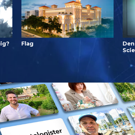
lig?
Flag
Den
Sci