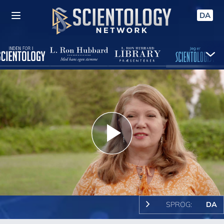
DA
Play
Video
SPROG:
DA