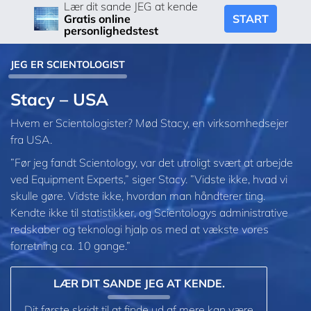
Lær dit sande JEG at kende
START
Gratis online
personlighedstest
JEG ER SCIENTOLOGIST
Stacy – USA
Hvem er Scientologister? Mød Stacy, en virksomhedsejer
fra USA.
”Før jeg fandt Scientology, var det utroligt svært at arbejde
ved Equipment Experts,” siger Stacy. ”Vidste ikke, hvad vi
skulle gøre. Vidste ikke, hvordan man håndterer ting.
Kendte ikke til statistikker, og Scientologys administrative
redskaber og teknologi hjalp os med at vækste vores
forretning ca. 10 gange.”
LÆR DIT SANDE JEG AT KENDE.
Dit første skridt til at finde ud af mere kan være