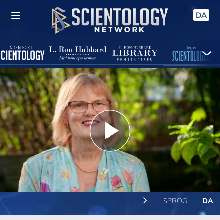
DA
Play
Video
SPROG:
DA