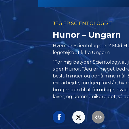
JEG ER SCIENTOLOGIST
Hunor – Ungarn
Hvem er Scientologister? Mød Hu
legetøjsbutik fra Ungarn.
”For mig betyder Scientology, at je
siger Hunor. ”Jeg er meget bedre i
beslutninger og opnå mine mål. 
mit arbejde, fordi jeg forstår, hv
bruger den til at forudsige, hva
laver, og kommunikere det, så de 