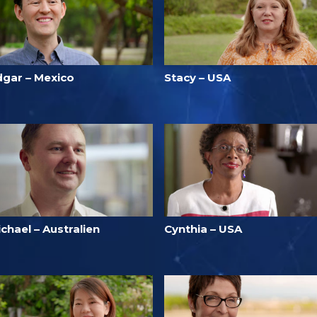
dgar – Mexico
Stacy – USA
chael – Australien
Cynthia – USA