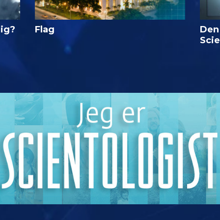
lig?
Flag
Den
Sci