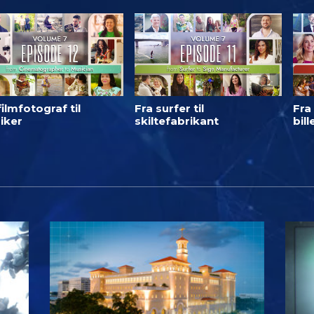
filmfotograf til
Fra surfer til
Fra 
iker
skiltefabrikant
bil