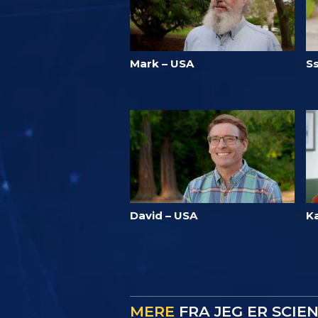
Mark – USA
S
David – USA
K
MERE
FRA JEG ER SCIE