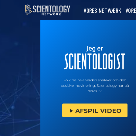
VORES NETWÆRK
VOR
Folk fra hele verden snakker om den
positive indvirkning, Scientology har på
deres liv.
AFSPIL VIDEO