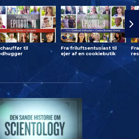
chauffør til
Fra friluftsentusiast til
Fra
ledhugger
ejer af en cookiebutik
res