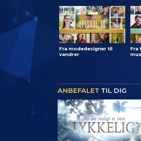
Fra modedesigner til
Fra 
vandrer
mus
ANBEFALET
TIL DIG