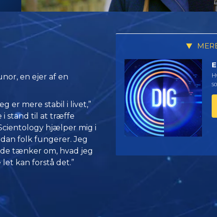
MERE
E
Hv
nor, en ejer af en
so
g er mere stabil i livet,”
 stand til at træffe
Scientology hjælper mig i
ordan folk fungerer. Jeg
d de tænker om, hvad jeg
let kan forstå det.”