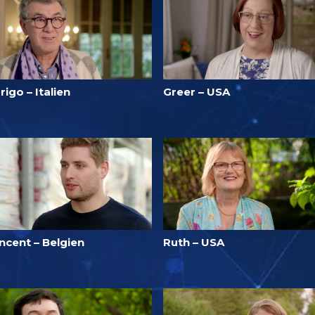
rigo – Italien
Greer – USA
ncent – Belgien
Ruth – USA