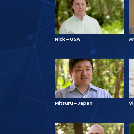
Nick – USA
Ar
Mitsuru – Japan
Vi