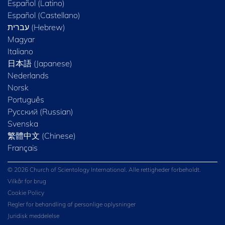
Español (Latino)
Español (Castellano)
Magyar
Italiano
日本語 (Japanese)
Nederlands
Norsk
Português
Русский (Russian)
Svenska
繁體中文 (Chinese)
Français
© 2026 Church of Scientology International. Alle rettigheder forbeholdt.
Vilkår for brug
Cookie Policy
Regler for behandling af personlige oplysninger
Juridisk meddelelse