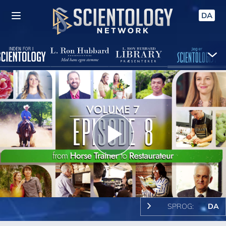
DA
Play
Video
SPROG:
DA