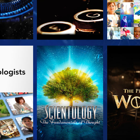
 SERIEN
TITTA
UTFORSKA