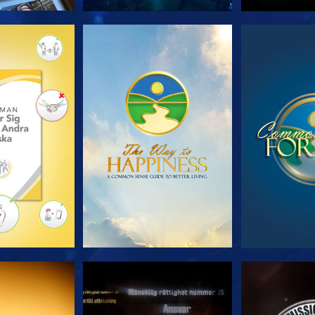
 SERIEN
TITTA
TIT
TA
TITTA
TIT