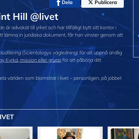
Dela
Publicera
nt Hill @livet
 är advokat till yrket och har tillfälligt bytt sitt kontor i
 att lämna in juridiska dokument, får han vinster genom att
auditering
(Scientologys vägledning) för att uppnå andlig
y Kyrka, mission eller grupp
för att påbörja ditt
 hela världen som blomstrar
i livet – personligen,
på jobbet
IVET