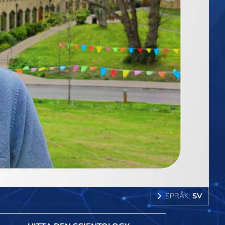
SPRÅK:
SV