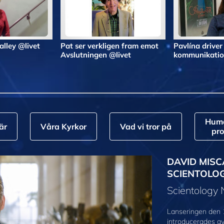
Valley @livet
Pat ser verkligen fram emot
Pavlína driver
Avslutningen @livet
kommunikatio
Huma
är
Våra Kyrkor
Vad vi tror på
pr
DAVID MISC
SCIENTOLO
Scientology
Lanseringen den 
introducerades a