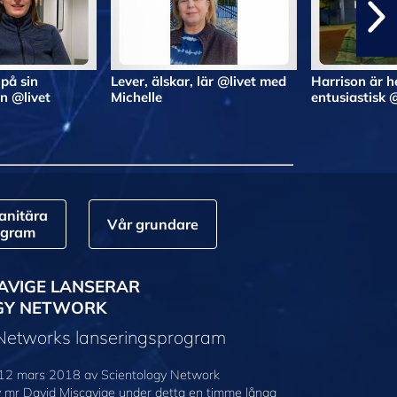
 på sin
Lever, älskar, lär @livet med
Harrison är he
n @livet
Michelle
entusiastisk 
nitära
Vår grundare
ogram
AVIGE LANSERAR
GY NETWORK
 Networks lanseringsprogram
12 mars 2018 av Scientology Network
v mr David Miscavige under detta en timme långa