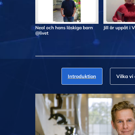
Neal och hans läskiga barn
Jill är uppåt i 
@livet
Introduktion
Vilka vi 