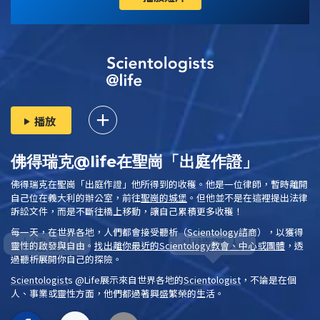
播放
佛得瑞克@life在聖崗「出庭作證」
佛得瑞克在聖崗「出庭作證」他所得到的收穫。他是一位律師，暫時離開
自己位在義大利的辦公室，前往
聖崗的城堡
。但他並不是在這裡提出法律
訴訟文件，而是不斷往橋上移動，讓自己累積更多收穫！
每一天，在世界各地，人們都會接受
聽析
（
Scientology
諮商），以獲得
靈性的啟發與自由。
找出離你最近的
Scientology
教會、中心或團體
，透
過聽析展開你自己的探險。
Scientologist
s @Life
展示來自世界各地的
Scientologist
，不論是在個
人、事業或靈性方面，他們都過著興盛繁榮的生活。