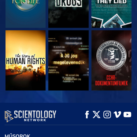
MŰSORNÉZÉS
MŰSORNÉZÉS
MŰSORNÉZÉS
MŰSORNÉZÉS
MŰSORNÉZÉS
A SOROZAT
RÉSZEI
MŰSOROK