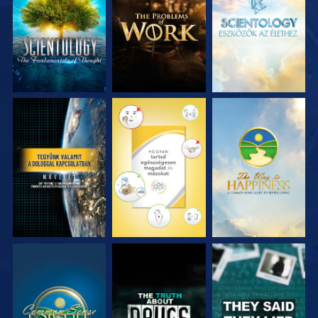
RÉSZEI
RÉSZEI
RÉSZEI
MŰSORNÉZÉS
MŰSORNÉZÉS
MŰSORNÉZÉS
MŰSORNÉZÉS
MŰSORNÉZÉS
MŰSORNÉZÉS