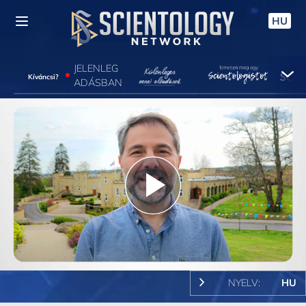
HU
JELENLEG
Kíváncsi?
ADÁSBAN
Play
Video
NYELV:
HU