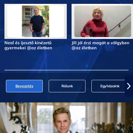
Neal és ijesztő kinézetű
Jill jól érzi magát a völgyben
gyermekei @az életben
@az életben
Bevezetés
Rólunk
Egyházaink