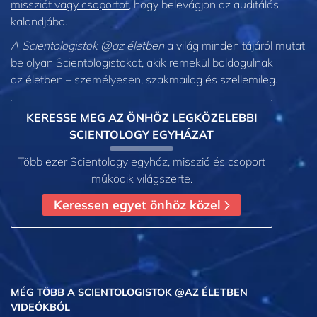
missziót vagy csoportot,
hogy belevágjon az auditálás
kalandjába.
A Scientologistok @az életben
a világ minden tájáról mutat
be olyan Scientologistokat, akik remekül boldogulnak
az életben – személyesen,
szakmailag és szellemileg.
KERESSE MEG AZ ÖNHÖZ LEGKÖZELEBBI
SCIENTOLOGY EGYHÁZAT
Több ezer Scientology egyház, misszió és csoport
működik világszerte.
Keressen egyet önhöz közel
MÉG TÖBB
A SCIENTOLOGISTOK @AZ ÉLETBEN
VIDEÓKBÓL