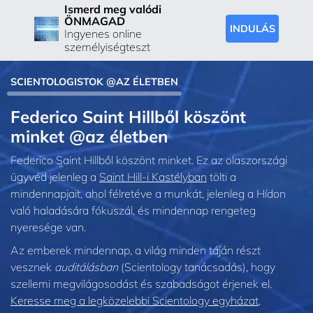
Ismerd meg valódi
ÖNMAGAD
INDULÁS
Ingyenes online
személyiségteszt
SCIENTOLOGISTOK @AZ ÉLETBEN
Federico Saint Hillből köszönt
minket @az életben
Federico Saint Hillből köszönt minket. Ez az olaszországi
ügyvéd jelenleg a
Saint Hill-i Kastélyban
tölti a
mindennapjait, ahol félretéve a munkát, jelenleg a Hídon
való haladására fókuszál, és mindennap rengeteg
nyeresége van.
Az emberek mindennap, a világ minden táján részt
vesznek
auditálásban
(Scientology tanácsadás), hogy
szellemi megvilágosodást és szabadságot érjenek el.
Keresse meg a legközelebbi Scientology egyházat,