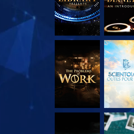
DÉCOUVRIR LES
REGARD
SÉRIES
REGARDER
REGARD