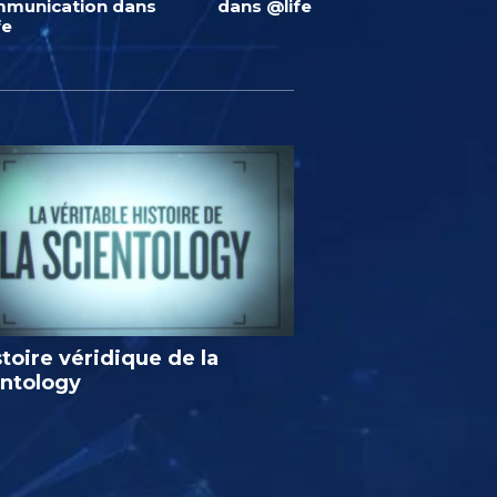
munication dans
dans @life
fe
stoire véridique de la
entology