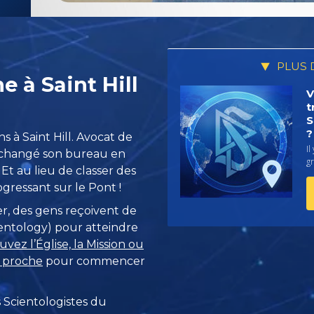
PLUS 
 à Saint Hill
V
t
S
?
s à Saint Hill. Avocat de
Il
 échangé son bureau en
g
. Et au lieu de classer des
ogressant sur le Pont !
r, des gens reçoivent de
cientology) pour atteindre
uvez l’Église, la Mission ou
s proche
pour commencer
 Scientologistes du