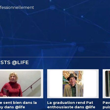
fessionnellement
STS @LIFE
 se sent bien dans la
La graduation rend Pat
Pav
ey dans @life
enthousiaste dans @life
pui