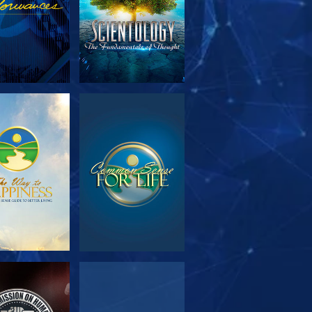
OUVRIR LES
REGARDER
SÉRIES
EGARDER
REGARDER