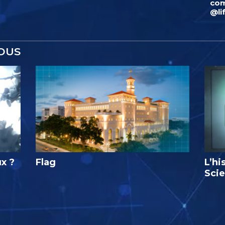
com
@li
OUS
ux ?
Flag
L’hi
Sci