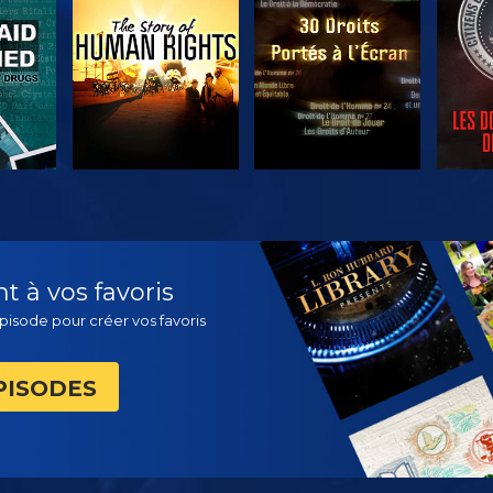
ER
REGARDER
REGARDER
DÉC
 à vos favoris
pisode pour créer vos favoris
PISODES