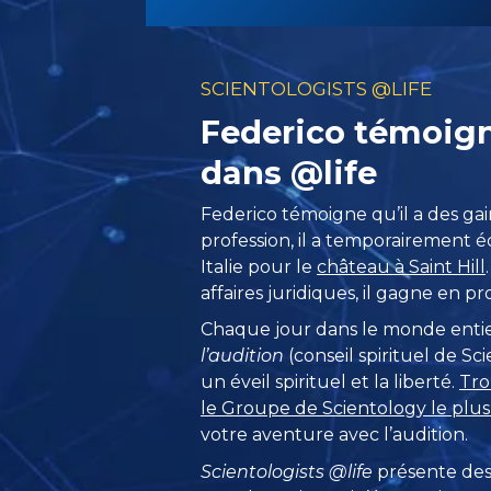
SCIENTOLOGISTS @LIFE
Federico témoigne
dans @life
Federico témoigne qu’il a des gain
profession, il a temporairement
Italie pour le
château à Saint Hill
affaires juridiques, il gagne en pr
Chaque jour dans le monde entie
l’audition
(conseil spirituel de S
un éveil spirituel et la liberté.
Tro
le Groupe de Scientology le plu
votre aventure avec l’audition.
Scientologists @life
présente des