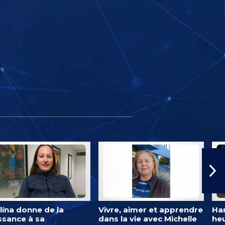
lína donne de la
Vivre, aimer et apprendre
Har
ssance à sa
dans la vie avec Michelle
heu