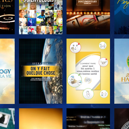
ER
DÉCOUVRIR LES
DÉCOUVRIR LES
DÉC
SÉRIES
SÉRIES
ER
REGARDER
REGARDER
R