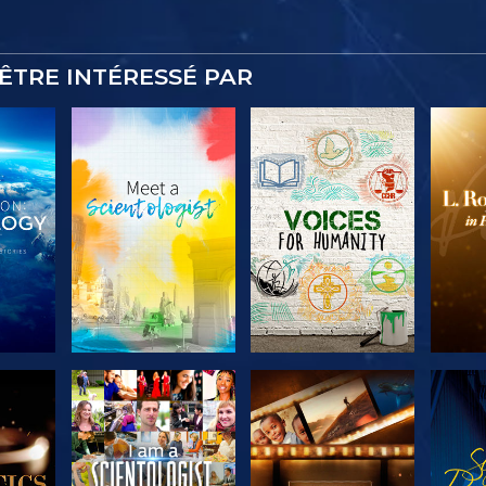
ÊTRE INTÉRESSÉ PAR
 LES
DÉCOUVRIR LES
DÉCOUVRIR LES
DÉC
S
SÉRIES
SÉRIES