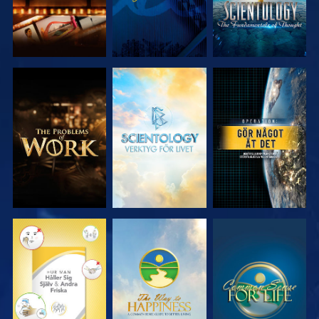
UTFORSKA
UTFORSKA
TITTA
SERIEN
SERIEN
TITTA
TITTA
TITTA