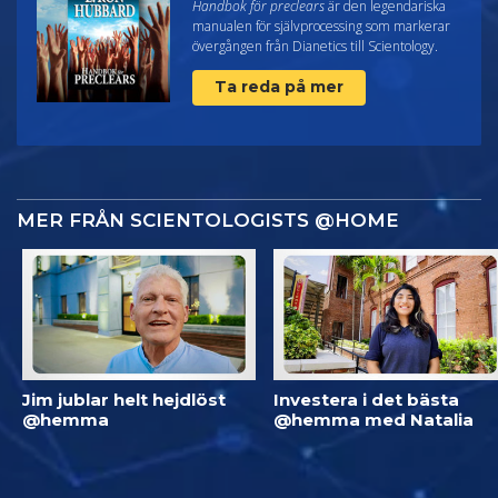
Handbok för preclears
är den legendariska
manualen för självprocessing som markerar
övergången från Dianetics till Scientology.
Ta reda på mer
MER FRÅN SCIENTOLOGISTS @HOME
Jim jublar helt hejdlöst
Investera i det bästa
@hemma
@hemma med Natalia