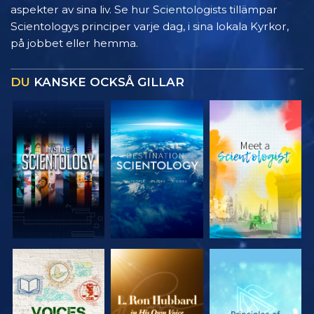
aspekter av sina liv. Se hur Scientologists tillämpar
Scientologys principer varje dag, i sina lokala Kyrkor,
på jobbet eller hemma.
DU
KANSKE OCKSÅ GILLAR
UTFORSKA
UTFORSKA
UTFORSKA
SERIEN
SERIEN
SERIEN