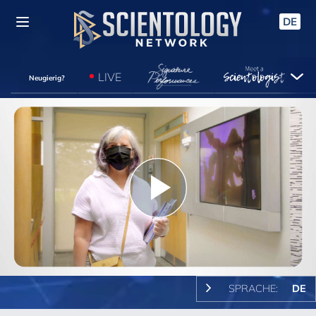
DE
LIVE
Neugierig?
Play
Video
SPRACHE:
DE