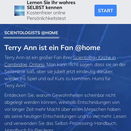
Lernen Sie Ihr wahres
SELBST kennen
START
Kostenfreier online
Persönlichkeitstest
SCIENTOLOGISTS @HOME
Terry Ann ist ein Fan @home
Terry Ann ist ein großer Fan ihrer
Scientology Kirche in
Cambridge, Ontario
. Man kann nicht sagen, dass sie an der
Seitenlinie saß, aber sie jubelt jetzt eindeutig darüber,
wieder ins Spiel und auf Kurs zu kommen. Hurra für
Terry Ann!
Entdecken Sie, warum Gewohnheiten scheinbar nicht
abgelegt werden können, weshalb Entscheidungen von
vor langer Zeit mehr Macht über einen Menschen haben
als seine heutigen Entscheidungen und so viel mehr. Lesen
und verwenden Sie das Selbst-Prozessing-Handbuch,
Handbuch für Preclears
.