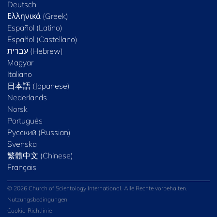
Deutsch
Ελληνικά (Greek)
Español (Latino)
Español (Castellano)
Magyar
Italiano
日本語 (Japanese)
Nederlands
Norsk
Português
Русский (Russian)
Svenska
繁體中文 (Chinese)
Français
© 2026 Church of Scientology International. Alle Rechte vorbehalten.
Nutzungsbedingungen
Cookie-Richtlinie