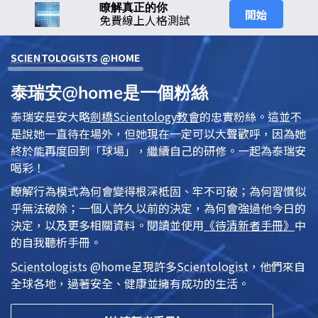
瞭解真正的你
開始
免費線上人格測試
SCIENTOLOGIST
S @HOME
泰瑞安@home是一個粉絲
泰瑞安是安大略
劍橋
Scientology
教會
的忠實粉絲。這並不
是說她一直待在場外，但她現在一定可以大聲歡呼，因為她
終於能再度回到「球場」，繼續自己的研修。一起為泰瑞安
喝彩！
瞭解行為模式為何會變得根深柢固、牢不可破；為何習慣似
乎無法破除；一個人許久以前的決定，為何會強過他今日的
決定，以及更多相關資料。閱讀並使用
《待清新者手冊》
中
的自我聽析手冊。
Scientologist
s @home
呈現許多
Scientologist
，他們來自
全球各地，過著安全、健康並擁有成功的生活。