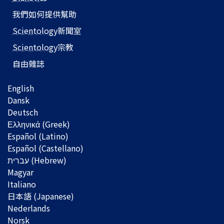
我們如何提供幫助
Scientology
新聞室
Scientology
宗教
自由雜誌
English
Dansk
Deutsch
Ελληνικά (Greek)
Español (Latino)
Español (Castellano)
Magyar
Italiano
日本語 (Japanese)
Nederlands
Norsk