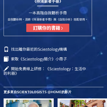
《待清新者手冊》
一本高階自我聽析手冊
自我聽析時，須將《待清新者手冊》與《自我分析》搭配使用。
訂購你的書籍
找出離你最近的
Scientology
機構
索取《
Scientology
簡介》小冊子
開始免費線上研修：《
Scientology
：生活中
的利器》
SCIENTOLOGIST
更多來自
S @HOME的影片