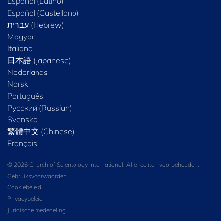
Español (Latino)
Español (Castellano)
Magyar
Italiano
日本語 (Japanese)
Nederlands
Norsk
Português
Русский (Russian)
Svenska
繁體中文 (Chinese)
Français
© 2026 Church of Scientology International. Alle rechten voorbehouden.
Gebruiksvoorwaarden
Cookiebeleid
Privacybeleid
Juridische mededeling