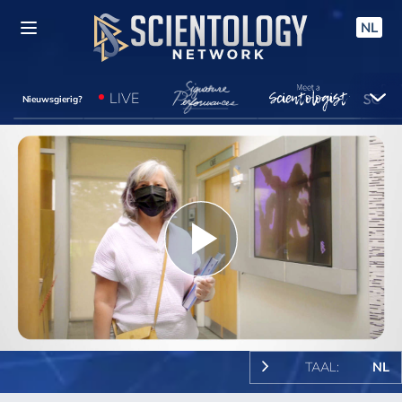
NL
LIVE
Nieuwsgierig?
Play
Video
TAAL:
NL