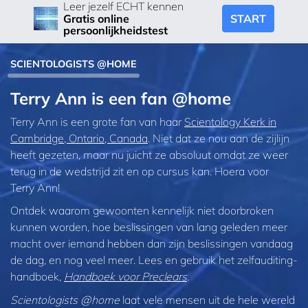
Leer jezelf ECHT kennen
START
Gratis online
persoonlijkheidstest
SCIENTOLOGISTS @HOME
Terry Ann is een fan @home
Terry Ann is een grote fan van haar
Scientology Kerk in
Cambridge, Ontario, Canada
. Niet dat ze nou aan de zijlijn
heeft gezeten, maar nu juicht ze absoluut omdat ze weer
terug in de wedstrijd zit en op cursus kan. Hoera voor
Terry Ann!
Ontdek waarom gewoonten kennelijk niet doorbroken
kunnen worden, hoe beslissingen van lang geleden meer
macht over iemand hebben dan zijn beslissingen vandaag
de dag, en nog veel meer. Lees en gebruik het zelfauditing­
handboek,
Handboek voor Preclears
.
Scientologists @home
laat vele mensen uit de hele wereld