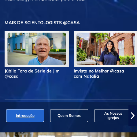
MAIS DE SCIENTOLOGISTS @CASA
Júbilo Fora de Série de Jim
Invista no Melhor @casa
@casa
com Natalia
As Nossas
Introdução
Quem Somos
Igrejas