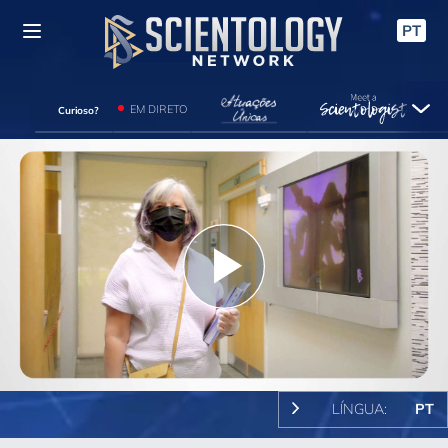
PT
EM DIRETO
Curioso?
Play
Video
LÍNGUA:
PT