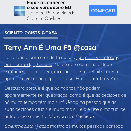
Fique a conhecer
o seu verdadeiro EU
COMEÇAR
Teste de Personalidade
Gratuito On-line
SCIENTOLOGISTS @CASA
Terry Ann É Uma Fã @casa
Terry Ann é uma grande fã da sua
Igreja de Scientology
em Cambridge, Ontário
. Não é que ela tenha estado
exatamente à margem, mas agora está definitivamente a
aplaudir o voltar ao jogo e a curso. Hurra para Terry Ann!
Descubra porque é que os hábitos não podem
aparentemente ser quebrados, como é que as decisões de
há muito tempo têm mais influência na pessoa que as
suas decisões atuais e muito mais. Leia e use o manual de
autoprocessamento,
Manual para Preclears.
Scientologists @casa
mostra as muitas pessoas por todo