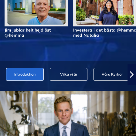
Jim jublar helt hejdlöst
Investera i det bästa @hemm
@hemma
med Natalia
Introduktion
Vilka vi är
Våra Kyrkor