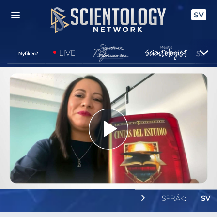
SV
LIVE
Nyfiken?
Play
Video
SPRÅK:
SV