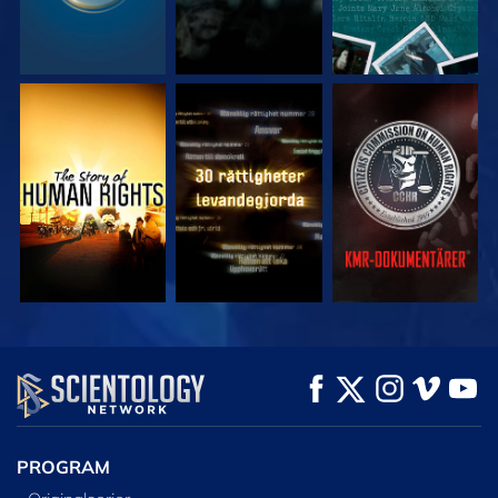
TITTA
TITTA
TITTA
TITTA
TITTA
UTFORSKA
SERIEN
PROGRAM