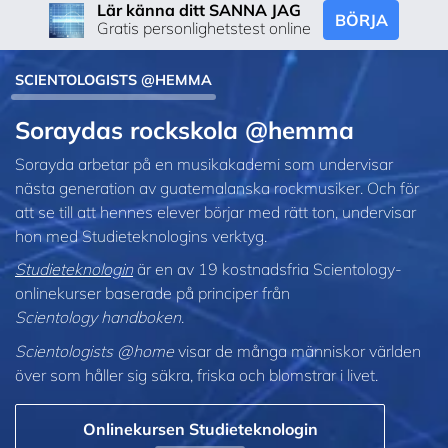
Lär känna ditt SANNA JAG
BÖRJA
Gratis personlighetstest online
SCIENTOLOGISTS @HEMMA
Soraydas rockskola @hemma
Sorayda arbetar på en musikakademi som undervisar
nästa generation av guatemalanska rockmusiker. Och för
att se till att hennes elever börjar med rätt ton, undervisar
hon med Studieteknologins verktyg.
Studieteknologin
är en av 19 kostnadsfria Scientology-
onlinekurser baserade på principer från
Scientology handboken
.
Scientologists @home
visar de många människor världen
över som håller sig säkra, friska och blomstrar i livet.
Onlinekursen Studieteknologin