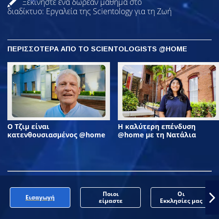
Ξεκινήστε ένα δωρεάν μάθημα στο
διαδίκτυο: Εργαλεία της Scientology για τη Ζωή
ΠΕΡΙΣΣΟΤΕΡΑ ΑΠΟ ΤΟ SCIENTOLOGISTS @HOME
Ο Τζιμ είναι
Η καλύτερη επένδυση
κατενθουσιασμένος @home
@home με τη Νατάλια
Ποιοι
Οι
Εισαγωγή
είμαστε
Εκκλησίες μας