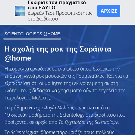
Γνώρισε τον πραγματικό
σου ΕΑΥΤΟ
ΑΡΧΙΣΕ
Δωρεάν Τεστ Προσωπικότητας
στο Διαδίκτυο
SCIENTOLOGISTS @HOME
Η σχολή της ροκ της Σοράιντα
@home
Η Σοράιντα εργάζεται σε ένα ωδείο όπου διδάσκει την
επόμενη γενιά ροκ μουσικών της Γουατεμάλας. Και για να
εξασφαλίσει ότι οι μαθητές της ξεκινούν με τη σωστή
«νότα», τους διδάσκει να χρησιμοποιούν τα εργαλεία της
Τεχνολογίας Μελέτης.
Το μάθημα
Η Τεχνολογία Μελέτης
είναι ένα από τα
19 δωρεάν μαθήματα της Scientology στο διαδίκτυο που
βασίζονται σε αρχές από
Το Εγχειρίδιο της Scientology
.
To
Scientologists @home
παρουσιάζει τους πολλούς