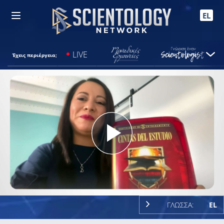
EL
LIVE
Έχεις περιέργεια;
Play
Video
ΓΛΩΣΣΑ:
EL