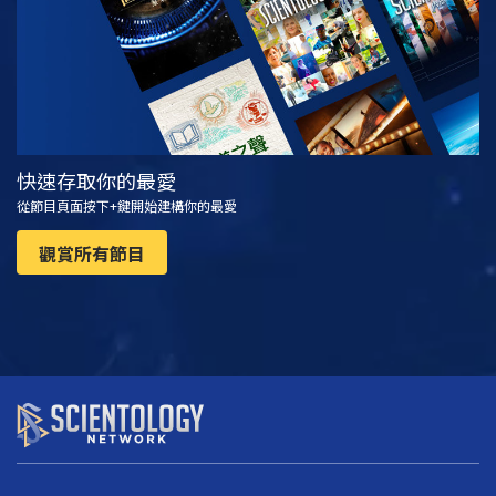
快速存取你的最愛
從節目頁面按下+鍵開始建構你的最愛
觀賞所有節目