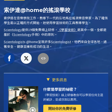
索伊達@home的搖滾學校
索伊達在音樂學院工作，教導下一代的瓜地馬拉搖滾樂音樂家。為了確保
學生能以正確的方式開始，她使用學習技術的工具教導學生。
Scientology
提供19個免費線上研修，
《學習技術》
是其中一個，全都是
基於
《
Scientology
手冊》
中的原則。
Scientologist
s @home
呈現許多
Scientologist
，他們來自全球各地，過
著安全、健康並擁有成功的生活。
更多訊息
什麼是學習的祕密？
《學習技術》線上研修教你可以學習任何主題
的祕訣，並成功加以應用。
開始你的免費研修