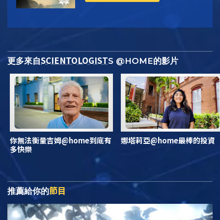
SCIENTOLOGIST
更多來自
S @HOME的影片
你無法衡量吉姆@home到底有
娜塔莉亞@home最棒的投資
多快樂
節目
推薦給你的