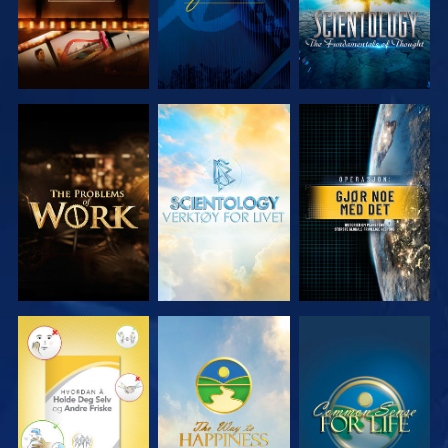
UTFORSK
UTFORSK
SE
SERIEN
SERIEN
SE
SE
SE