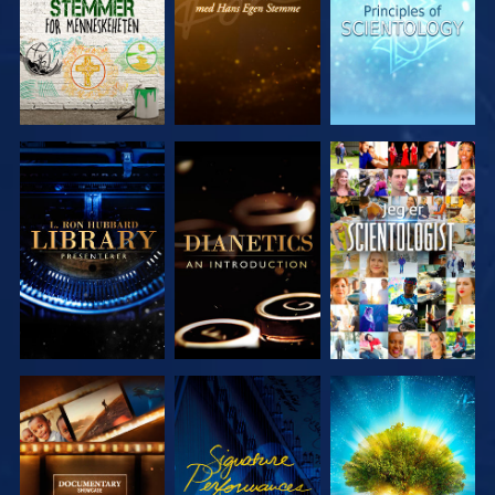
UTFORSK
UTFORSK
SE
SERIEN
SERIEN
UTFORSK
SE
UTFORSK
SERIEN
SERIEN