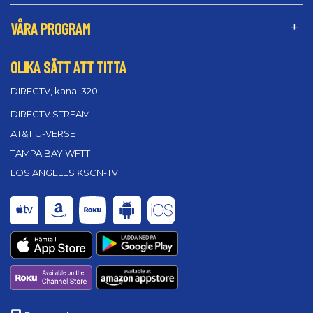
VÅRA PROGRAM
OLIKA SÄTT ATT TITTA
DIRECTV, kanal 320
DIRECTV STREAM
AT&T U-VERSE
TAMPA BAY WFTT
LOS ANGELES KSCN-TV