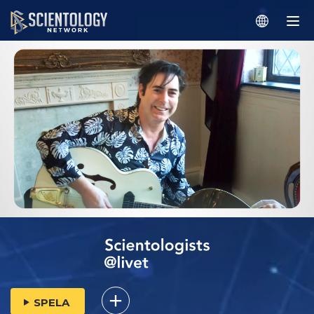
SPELA