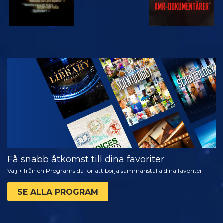
TITTA
UTFORSKA
SERIEN
Få snabb åtkomst till dina favoriter
Välj + från en Programsida för att börja sammanställa dina favoriter
SE ALLA PROGRAM