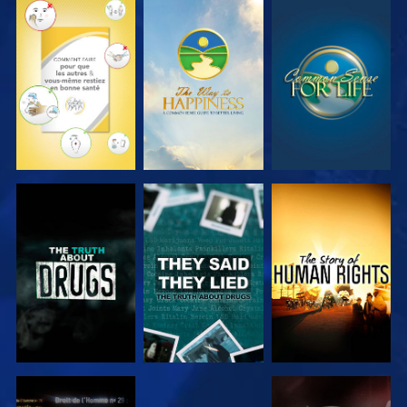
REGARDER
REGARDER
REGARDER
REGARDER
REGARDER
REGARDER