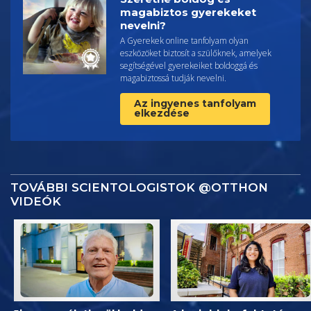
magabiztos gyerekeket
nevelni?
A Gyerekek online tanfolyam olyan
eszközöket biztosít a szülőknek, amelyek
segítségével gyerekeiket boldoggá és
magabiztossá tudják nevelni.
Az ingyenes tanfolyam
elkezdése
TOVÁBBI SCIENTOLOGISTOK @OTTHON
VIDEÓK