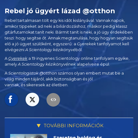
Rebel jó ügyért lázad @otthon
Rebel tartalmasan tölt egy kis időt kislányával. Vannak napok,
amikor tippeket ad neki a biliárdozáshoz, máskor pedig klassz
gitárfutamokat tanít neki. Bármit tanít is neki, a jó ügy érdekében
teszi: hogy segítse őt. Annak megtanulása, hogy hogyan segítsük
elő a jó ügyet szülőként, egyszerű: a
Gyerekek
tanfolyamot kell
elvégezni
A Scientology kézikönyvé
ből.
A
Gyerekek
a 19 ingyenes Scientology online tanfolyam egyike,
amely
A Scientology kézikönyvének
alapelveire épül.
A
Scientologistok @otthon
számos olyan embert mutat be a
világ minden tájáról, akik biztonságban és jól
vannak, és sikeresek az életben.
TOVÁBBI INFORMÁCIÓK
Szeretne boldog és