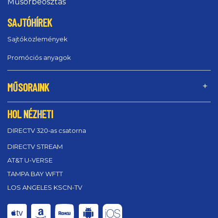
Műsorbeosztás
SAJTÓHÍREK
Sajtóközlemények
Promóciós anyagok
MŰSORAINK
HOL NÉZHETI
DIRECTV 320‑as csatorna
DIRECTV STREAM
AT&T U-VERSE
TAMPA BAY WFTT
LOS ANGELES KSCN-TV