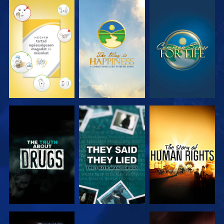
MŰSORNÉZÉS
MŰSORNÉZÉS
MŰSORNÉZÉS
MŰSORNÉZÉS
MŰSORNÉZÉS
MŰSORNÉZÉS