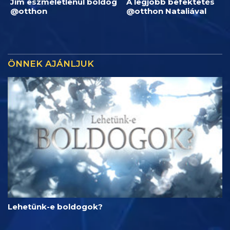
Jim eszméletlenül boldog
A legjobb befektetés
@otthon
@otthon Nataliával
ÖNNEK AJÁNLJUK
Lehetünk-e boldogok?