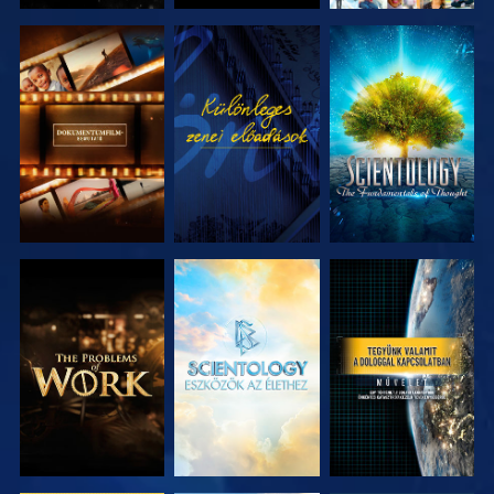
A SOROZAT
MŰSORNÉZÉS
A SOROZAT
RÉSZEI
RÉSZEI
A SOROZAT
A SOROZAT
MŰSORNÉZÉS
RÉSZEI
RÉSZEI