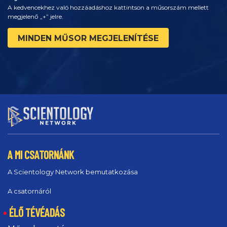
A kedvencekhez való hozzáadáshoz kattintson a műsorszám mellett
megjelenő „+” jelre.
MINDEN MŰSOR MEGJELENÍTÉSE
A MI CSATORNÁNK
A Scientology Network bemutatkozása
A csatornáról
ÉLŐ TÉVÉADÁS