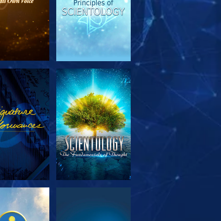
TFORSKA
TITTA
SERIEN
TFORSKA
TITTA