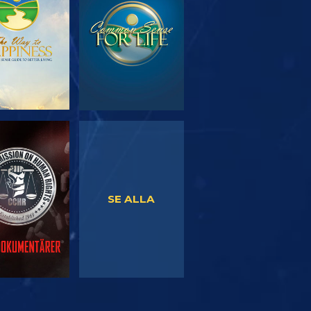
SERIEN
TITTA
TITTA
SE ALLA