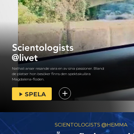
Nathali anser resande vara en av sina passioner. Bland
de platser hon besöker finns den spektakulära
Magdalena-floden.
SPELA
SCIENTOLOGISTS @HEMMA