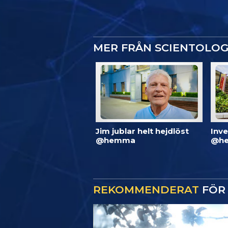
MER FRÅN SCIENTOLO
Jim jublar helt hejdlöst
Inve
@hemma
@he
REKOMMENDERAT
FÖR 