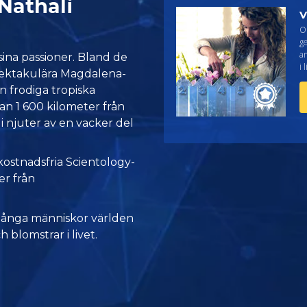
Nathali
V
O
g
an
sina passioner. Bland de
i 
pektakulära Magdalena-
n frodiga tropiska
an 1 600 kilometer från
li njuter av en vacker del
kostnadsfria Scientology-
er från
många människor världen
h blomstrar i livet.