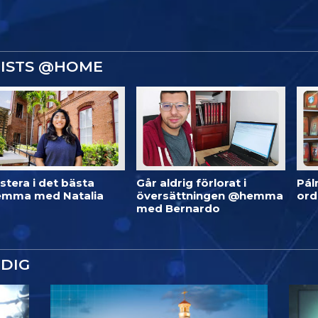
GISTS @HOME
stera i det bästa
Går aldrig förlorat i
Pál
mma med Natalia
översättningen @hemma
or
med Bernardo
DIG