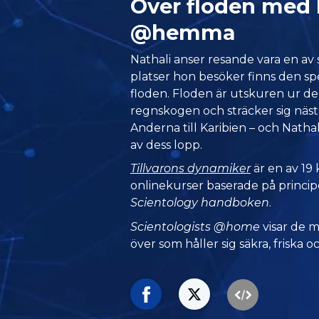
Över floden med 
@hemma
Nathali anser resande vara en av 
platser hon besöker finns den s
floden. Floden är utskuren ur de
regnskogen och sträcker sig näst
Anderna till Karibien – och Natha
av dess lopp.
Tillvarons dynamiker
är en av 19 
onlinekurser baserade på princip
Scientology handboken
.
Scientologists @home
visar de 
över som håller sig säkra, friska oc