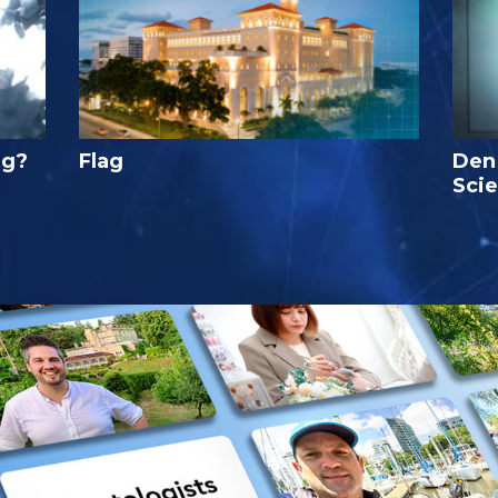
ig?
Flag
Den
Sci