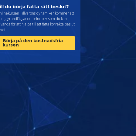
ill du börja fatta rätt beslut?
nlinekursen Tillvarons dynamiker kommer att
e dig grundläggande principer som du kan
vända för att hjälpa till att fatta korrekta beslut
livet.
Börja på den kostnadsfria
kursen