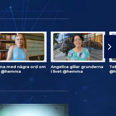
ma med några ord om
Angelica gillar grunderna
To
d @hemma
i livet @hemma
@h