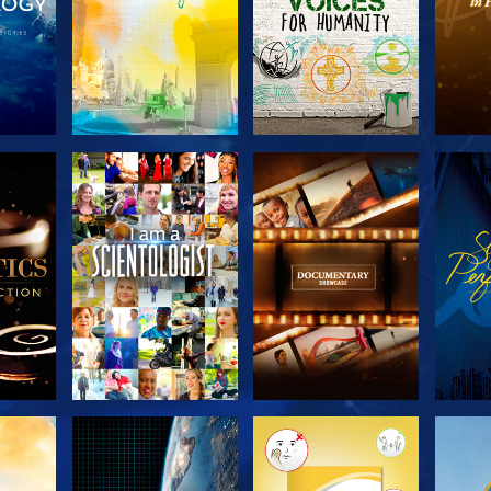
KA
UTFORSKA
UTFORSKA
U
N
SERIEN
SERIEN
UTFORSKA
UTFORSKA
U