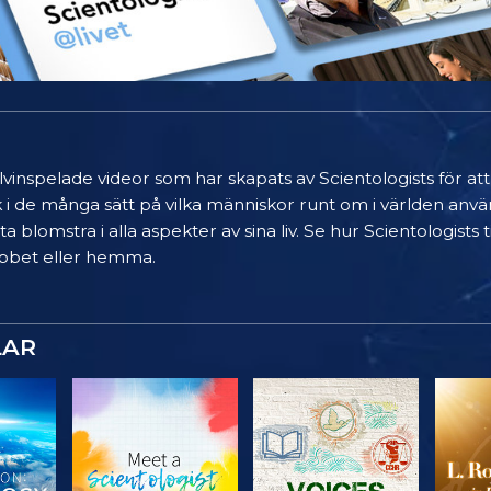
älvinspelade videor som har skapats av Scientologists för at
k i de många sätt på vilka människor runt om i världen anvä
a blomstra i alla aspekter av sina liv. Se hur Scientologists
 jobbet eller hemma.
LAR