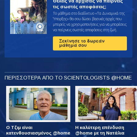
Θέλεις να αρχίσεις να παίρνεις
τις σωστές αποφάσεις;
Το μάθημα στο διαδίκτυο «Τα Δυναμικά της
Ύπαρξης» θα σου δώσει βασικές αρχές που
μπορείς να χρησιμοποιήσεις για να μπορέσεις
να παίρνεις σωστές αποφάσεις στη ζωή.
Ξεκίνησε το δωρεάν
μάθημά σου
ΠΕΡΙΣΣΟΤΕΡΑ ΑΠΟ ΤΟ SCIENTOLOGISTS @HOME
Ο Τζιμ είναι
Η καλύτερη επένδυση
κατενθουσιασμένος @home
@home με τη Νατάλια