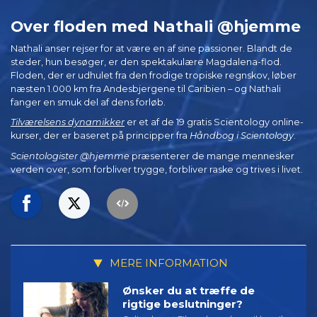
Over floden med Nathali @hjemme
Nathali anser rejser for at være en af sine passioner. Blandt de
steder, hun besøger, er den spektakulære Magdalena-flod.
Floden, der er udhulet fra den frodige tropiske regnskov, løber
næsten 1.000 km fra Andesbjergene til Caribien – og Nathali
fanger en smuk del af dens forløb.
Tilværelsens dynamikker
er et af de 19 gratis Scientology online-
kurser, der er baseret på principper fra
Håndbog i Scientology
.
Scientologister @hjemme
præsenterer de mange mennesker
verden over, som forbliver trygge, forbliver raske og trives i livet.
MERE INFORMATION
Ønsker du at træffe de
rigtige beslutninger?