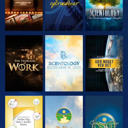
UDFORSK
UDFORSK
SE
SERIEN
SERIEN
SE
SE
SE