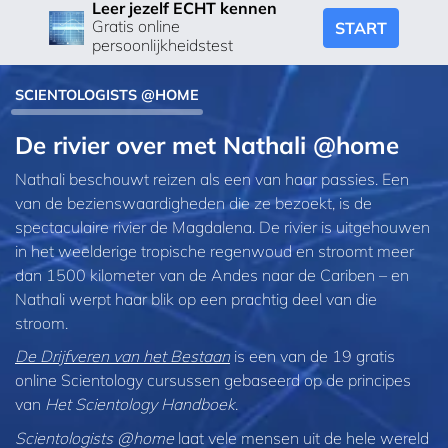
Leer jezelf ECHT kennen
Gratis online
START
persoonlijkheidstest
SCIENTOLOGISTS @HOME
De rivier over met Nathali @home
Nathali beschouwt reizen als een van haar passies. Een
van de bezienswaardigheden die ze bezoekt, is de
spectaculaire rivier de Magdalena. De rivier is uitgehouwen
in het weelderige tropische regenwoud en stroomt meer
dan 1500 kilometer van de Andes naar de Cariben – en
Nathali werpt haar blik op een prachtig deel van die
stroom.
De Drijfveren van het Bestaan
is een van de 19 gratis
online Scientology cursussen gebaseerd op de principes
van
Het Scientology Handboek
.
Scientologists @home
laat vele mensen uit de hele wereld