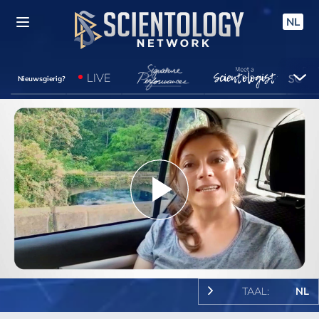
NL
LIVE
Nieuwsgierig?
Play
Video
TAAL:
NL