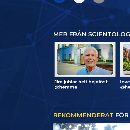
MER FRÅN SCIENTOLO
Jim jublar helt hejdlöst
Inve
@hemma
@he
REKOMMENDERAT
FÖR 