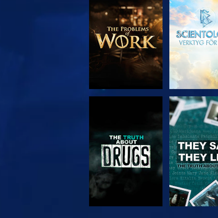
UTFORSKA
TITTA
SERIEN
TITTA
TITTA