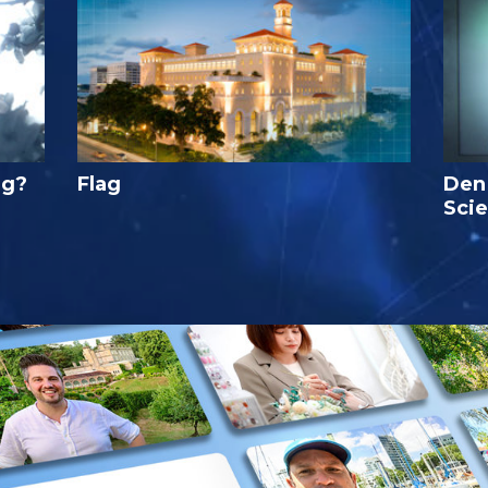
ig?
Flag
Den
Sci