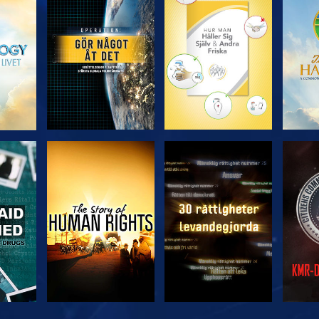
UTFORSKA
UTFORSKA
U
SERIEN
SERIEN
TITTA
TITTA