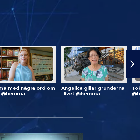
ma med några ord om
Angelica gillar grunderna
To
d @hemma
i livet @hemma
@h