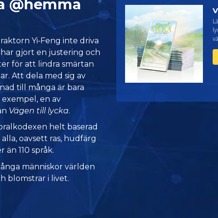
ta @hemma
V
L
ly
vä
raktorn Yi‑Feng inte driva
n har gjort en justering och
er för att lindra smärtan
ar. Att dela med sig av
ad till många är bara
t exempel, en av
rån
Vägen till lycka
.
moralkodexen helt baserad
 alla, oavsett ras, hudfärg
er än 110 språk.
många människor världen
h blomstrar i livet.