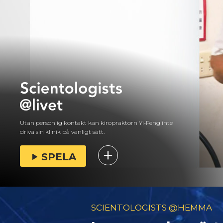
Utan personlig kontakt kan kiropraktorn Yi‑Feng inte
driva sin klinik på vanligt sätt.
SPELA
SCIENTOLOGISTS @HEMMA