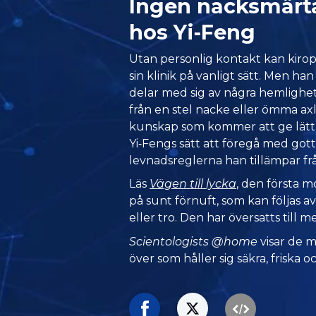
Ingen nacksmär
hos Yi‑Feng
Utan personlig kontakt kan kirop
sin klinik på vanligt sätt. Men ha
delar med sig av några hemlighet
från en stel nacke eller ömma axl
kunskap som kommer att ge lättn
Yi‑Fengs sätt att föregå med got
levnadsreglerna han tillämpar f
Läs
Vägen till lycka
, den första 
på sunt förnuft, som kan följas av
eller tro. Den har översatts till m
Scientologists @home
visar de 
över som håller sig säkra, friska oc