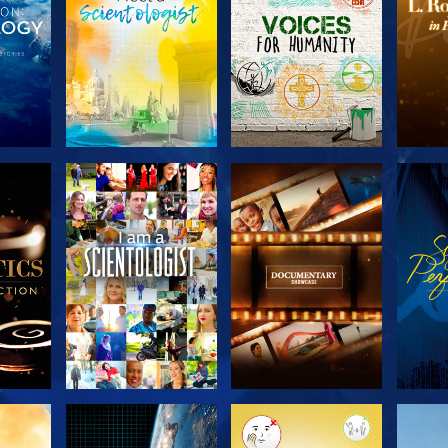
KA
UTFORSKA
UTFORSKA
U
N
SERIEN
SERIEN