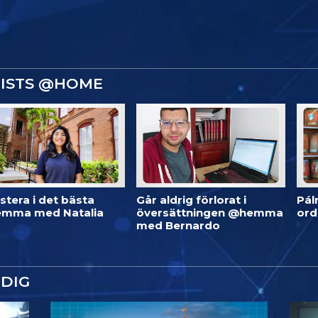
GISTS @HOME
stera i det bästa
Går aldrig förlorat i
Pál
mma med Natalia
översättningen @hemma
or
med Bernardo
DIG