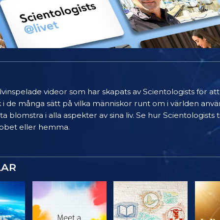
älvinspelade videor som har skapats av Scientologists för at
k i de många sätt på vilka människor runt om i världen anvä
a blomstra i alla aspekter av sina liv. Se hur Scientologists
 jobbet eller hemma.
LAR