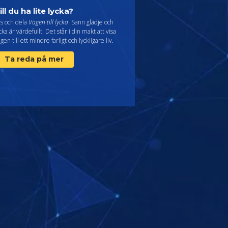
ill du ha lite lycka?
äs och dela
Vägen till lycka
. Sann glädje och
cka är värdefullt. Det står i din makt att visa
gen till ett mindre farligt och lyckligare liv.
Ta reda på mer