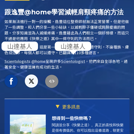
跟逸豐@home學習減輕肩頸疼痛的方法
如果無法進行一對一的接觸，逸豐這位整脊師就無法正常營業。但是他做
了一些調整，和人們分享一些小秘訣，以減輕脖子僵硬或肩膀痠痛的問
題。分享知識並為人減緩疼痛，逸豐藉此為人們樹立一個好榜樣，而這只
不過是他應用
《快樂之道》
其中一條守則的方法而已。
閱讀
《快樂之道》
，這是第一份完全基於常識的道德守則，不論種族、膚
色或信仰，每個人都可以遵守。已翻譯成110多種語言。
Scientologist
s @home
呈現許多
Scientologist
，他們來自全球各地，過
著安全、健康並擁有成功的生活。
更多訊息
想得到一些快樂嗎？
閱讀並分享《快樂之道》。
真正的喜悅和快樂
是很有價值的。你可以指出這條道路，朝更安