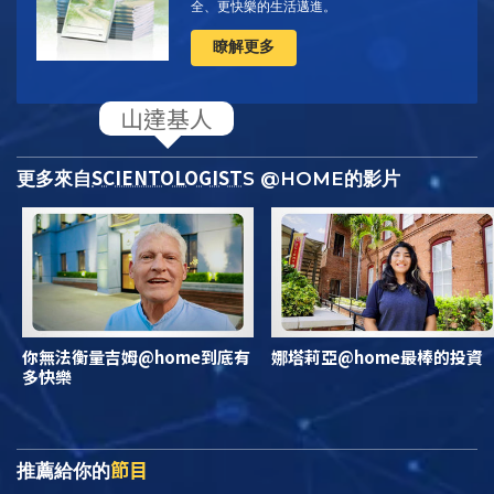
全、更快樂的生活邁進。
瞭解更多
SCIENTOLOGIST
更多來自
S @HOME的影片
你無法衡量吉姆@home到底有
娜塔莉亞@home最棒的投資
多快樂
節目
推薦給你的