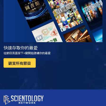
觀看
探索系列節目
快速存取你的最愛
從節目頁面按下+鍵開始建構你的最愛
觀賞所有節目