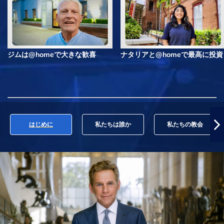
ジムは@homeで大きな歓喜
ナタリアと@homeで最高に投資
はじめに
私たちは誰か
私たちの教会