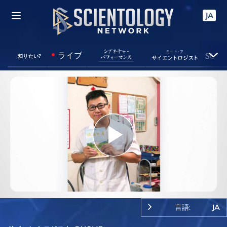
JA
ライブ
知りたい?
Play
Video
言語:
JA