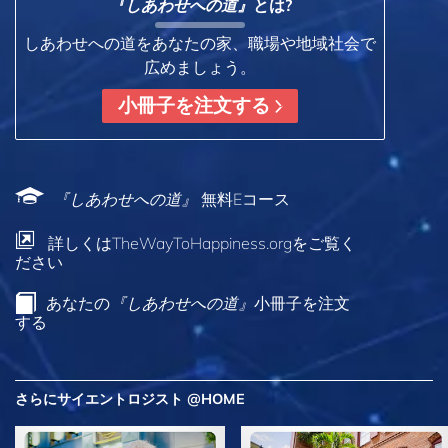
『しあわせへの道』
とは?
しあわせへの道をあなたの家、職場や地域社会で
広めましょう。
小冊子を注文する
『しあわせへの道』
無料Eコース
詳しくはTheWayToHappiness.orgをご覧く
ださい
あなたの
『しあわせへの道』
小冊子を注文
する
さらにサイエントロジスト @HOME