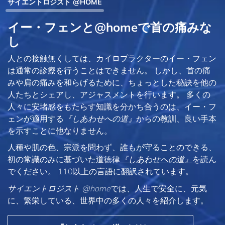
サイエントロジスト @HOME
イー・フェンと@homeで首の痛みな
し
人との接触無くしては、カイロプラクターのイー・フェン
は通常の診療を行うことはできません。 しかし、首の痛
みや肩の痛みを和らげるために、ちょっとした秘訣を他の
人たちとシェアし、アジャスメントを行います。 多くの
人々に安堵感をもたらす知識を分かち合うのは、イー・フ
ェンが適用する
『しあわせへの道』
からの教訓、良い手本
を示すことに他なりません。
人種や肌の色、宗派を問わず、誰もが守ることのできる、
初の常識のみに基づいた道徳律
『しあわせへの道』
を読ん
でください。 110以上の言語に翻訳されています。
サイエントロジスト @home
では、人生で安全に、元気
に、繁栄している、世界中の多くの人々を紹介します。