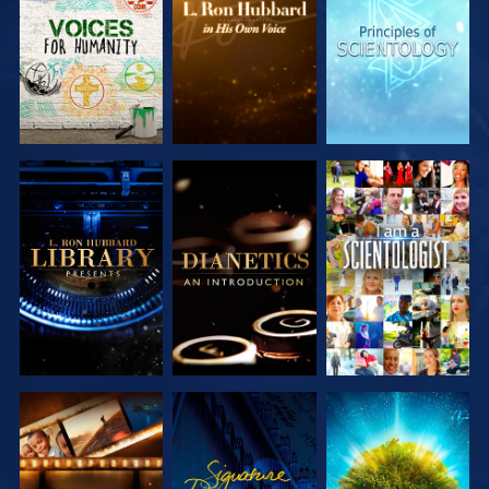
SERIEN
SERIEN
SERIEN
UTFORSKA
UTFORSKA
TITTA
SERIEN
SERIEN
UTFORSKA
TITTA
UTFORSKA
SERIEN
SERIEN