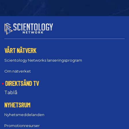
VÅRT NÄTVERK
Scientology Networks lanseringsprogram
Om nätverket
DIREKTSÄND TV
Tablå
NYHETSRUM
Nyhetsmeddelanden
Promotionresurser