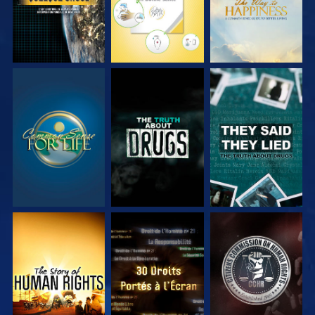
REGARDER
REGARDER
REGARDER
REGARDER
REGARDER
REGARDER