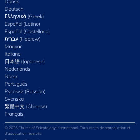
Dansk
Deutsch
Ελληνικά (Greek)
Español (Latino)
Español (Castellano)
Magyar
Italiano
日本語 (Japanese)
Nederlands
Norsk
Português
Русский (Russian)
Svenska
繁體中文 (Chinese)
Français
© 2026 Church of Scientology International. Tous droits de reproduction et
d’adaptation réservés.