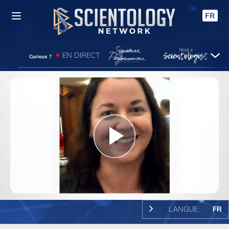
FR
EN DIRECT
Curieux ?
Play
Video
LANGUE:
FR