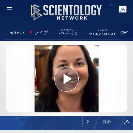
JA
ライブ
知りたい?
Play
Video
言語:
JA