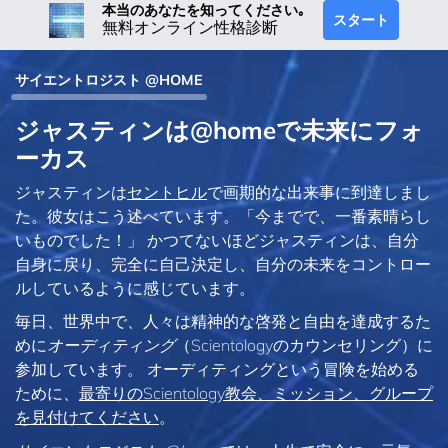
本当のあなたを知ってください｡
スタート
無料オンライン性格診断
サイエントロジスト @HOME
ジャスティンは@homeで未来にフォ
ーカス
ジャスティンは
セントヒル
で画期的な出来事に到達しまし
た。彼女はこう述べています。「今までで、一番素晴らし
いものでした！」 かつてないほどジャスティンは、自分
自身に戻り、完全に自己決定し、自分の未来をコントロー
ルしているように感じています。
毎日、世界中で、人々は精神的な啓発と自由を達成するた
めに
オーディティング
（Scientologyのカウンセリング）に
参加しています。 オーディティングという冒険を始める
ために、
最寄りのScientology教会、ミッション、グループ
を見付けてください
。