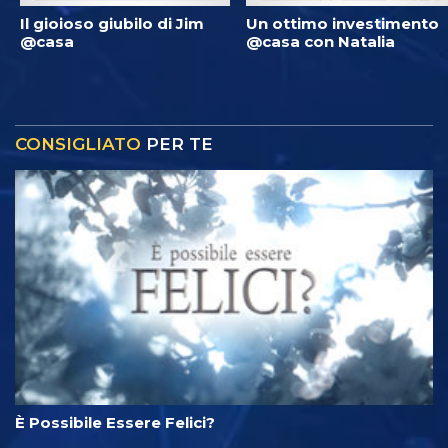
Il gioioso giubilo di Jim
Un ottimo investimento
@casa
@casa con Natalia
CONSIGLIATO
PER TE
È Possibile Essere Felici?