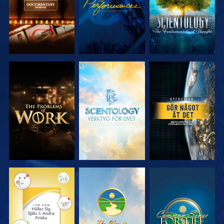
UTFORSKA
UTFORSKA
TITTA
SERIEN
SERIEN
TITTA
TITTA
TITTA