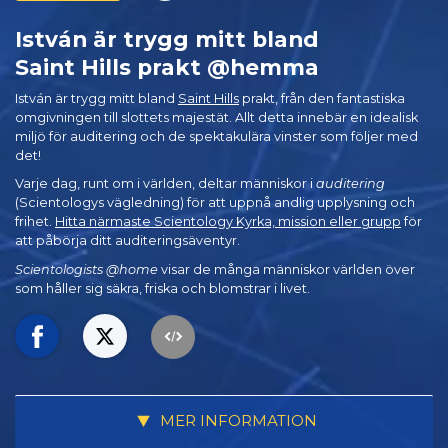
István är trygg mitt bland
Saint Hills prakt @hemma
István är trygg mitt bland
Saint Hills
prakt, från den fantastiska
omgivningen till slottets majestät. Allt detta innebär en idealisk
miljö för auditering och de spektakulära vinster som följer med
det!
Varje dag, runt om i världen, deltar människor i
auditering
(Scientologys vägledning) för att uppnå andlig upplysning och
frihet.
Hitta närmaste Scientology Kyrka, mission eller grupp
för
att påbörja ditt auditeringsäventyr.
Scientologists @home
visar de många människor världen över
som håller sig säkra, friska och blomstrar i livet.
MER INFORMATION