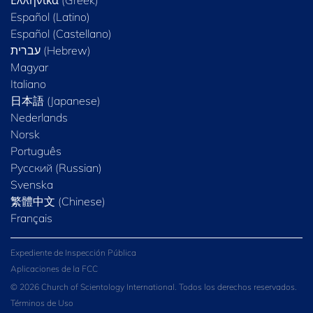
Ελληνικά (Greek)
Español (Latino)
Español (Castellano)
Magyar
Italiano
日本語 (Japanese)
Nederlands
Norsk
Português
Русский (Russian)
Svenska
繁體中文 (Chinese)
Français
Expediente de Inspección Pública
Aplicaciones de la FCC
© 2026 Church of Scientology International. Todos los derechos reservados.
Términos de Uso