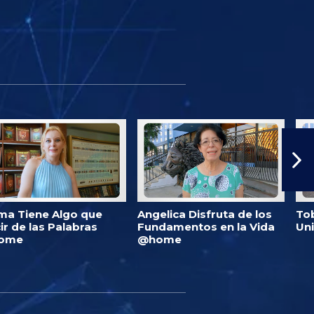
ma Tiene Algo que
Angelica Disfruta de los
Tob
ir de las Palabras
Fundamentos en la Vida
Un
ome
@home