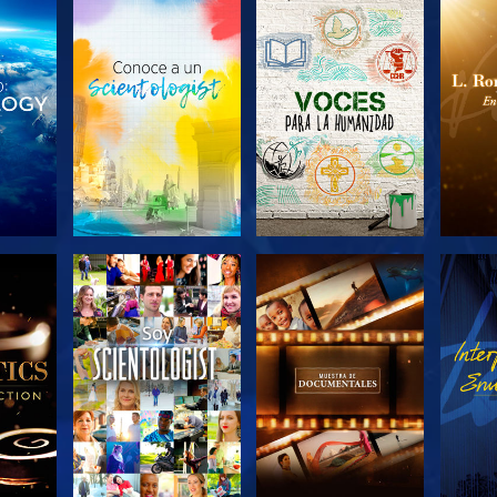
LAS
EXPLORA LAS
EXPLORA LAS
EX
S
SERIES
SERIES