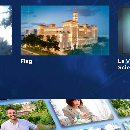
Flag
La V
Sci