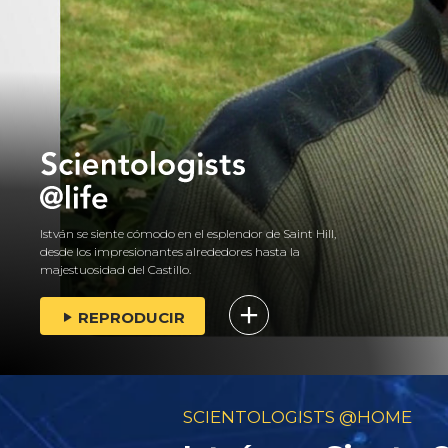
István se siente cómodo en el esplendor de Saint Hill,
desde los impresionantes alrededores hasta la
majestuosidad del Castillo.
REPRODUCIR
SCIENTOLOGISTS @HOME