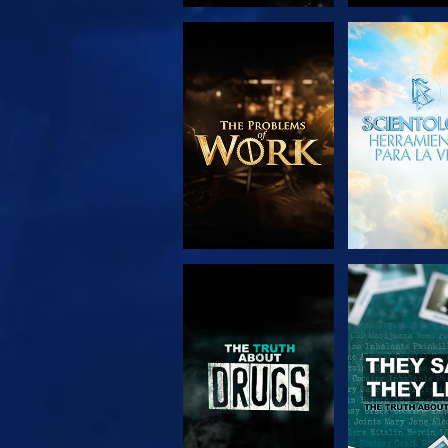
EXPLORA LAS
VE
SERIES
VE
VE