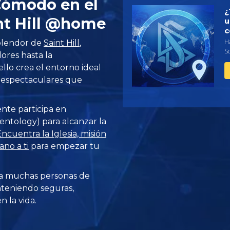
 Cómodo en el
¿
nt Hill @home
u
c
Ha
splendor de
Saint Hill
,
S
ores hasta la
ello crea el entorno ideal
s espectaculares que
ente participa en
entology) para alcanzar la
ncuentra la Iglesia, misión
no a ti
para empezar tu
a muchas personas de
teniendo seguras,
 la vida.