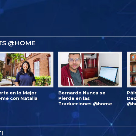
STS @HOME
erte en lo Mejor
Bernardo Nunca se
Pál
me con Natalia
Pierde en las
Dec
Traducciones @home
@h
I