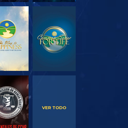
PLORA LAS
VE
SERIES
VE
VE
VER TODO