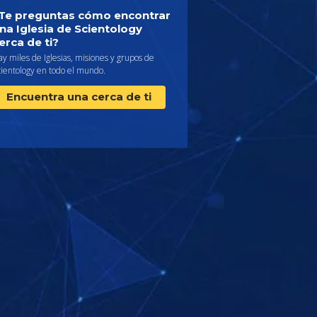
Te preguntas cómo encontrar
na Iglesia de Scientology
erca de ti?
y miles de Iglesias, misiones y grupos de
cientology en todo el mundo.
Encuentra una cerca de ti