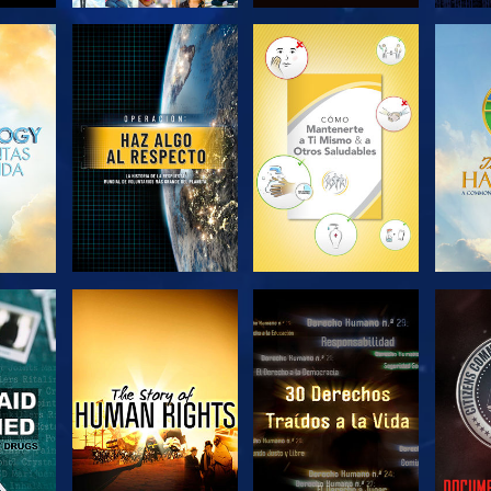
EXPLORA LAS
EXPLORA LAS
EX
SERIES
SERIES
VE
VE