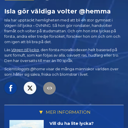
Isla gör väldiga volter @hemma
Isla har upptäckt hemligheten med att bli en stor gymnast i
Vägen till lycka
– ÖVNING. Så hon gör rondater, handvolter
framåt och volter på studsmattan. Och om hon inte lyckas på
första, andra eller tredje försöket, försöker hon om och om och
om igen att bli bra på det.
Läs
Vägen till lycka
, den första moralkodexen helt baserad på
sunt förnuft, som kan följas av alla, oavsett ras, hudfärg eller tro.
Den har översatts till mer än 110 språk.
Scientologists @home
visar de många människor världen över
som håller sig säkra, friska och blomstrar i livet.
MER INFORMATION
Vill du ha lite lycka?