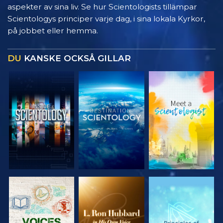
aspekter av sina liv. Se hur Scientologists tillämpar
Scientologys principer varje dag, i sina lokala Kyrkor,
på jobbet eller hemma.
DU
KANSKE OCKSÅ GILLAR
UTFORSKA
UTFORSKA
UTFORSKA
SERIEN
SERIEN
SERIEN