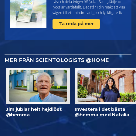
Läs och dela
Vägen till lycka
. Sann glädje och
lycka är värdefullt. Det står i din makt att visa
vägen till ett mindre farligt och lyckligare liv.
Ta reda på mer
MER FRÅN SCIENTOLOGISTS @HOME
Jim jublar helt hejdlöst
Investera i det bästa
@hemma
@hemma med Natalia