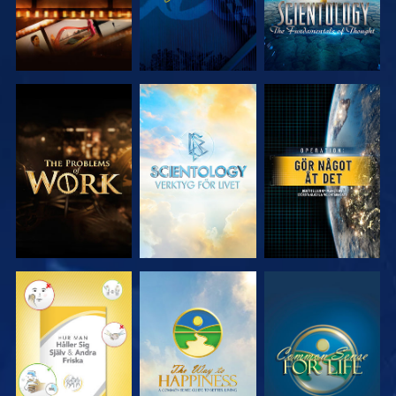
UTFORSKA
UTFORSKA
TITTA
SERIEN
SERIEN
TITTA
TITTA
TITTA