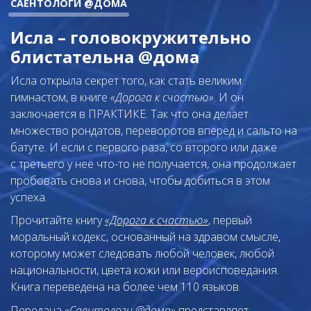
САЕНТОЛОГИ @ДОМА
Исла – головокружительно
блистательна @дома
Исла открыла секрет того, как стать великим
гимнастом, в книге
«Дорога к счастью»
. И он
заключается в ПРАКТИКЕ. Так что она делает
множество рондатов, переворотов вперёд и сальто на
батуте. И если с первого раза, со второго или даже
с третьего у неё что-то не получается, она продолжает
пробовать снова и снова, чтобы добиться в этом
успеха.
Прочитайте книгу
«Дорога к счастью»
, первый
моральный кодекс, основанный на здравом смысле,
которому может следовать любой человек, любой
национальности, цвета кожи или вероисповедания.
Книга переведена на более чем 110 языков.
Передача
«Саентологи @дома»
представляет