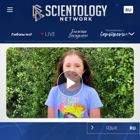
RU
LIVE
Любопытно?
Play
Video
ЯЗЫК:
RU