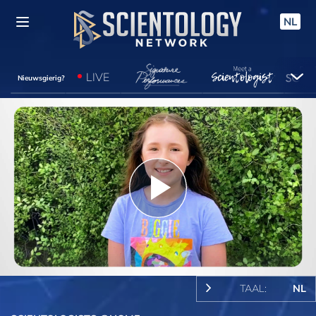
NL
LIVE
Nieuwsgierig?
Play
Video
TAAL:
NL