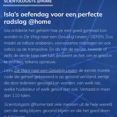
SCIENTOLOGISTS @HOME
Isla’s oefendag voor een perfecte
radslag @home
Isla ontdekte het geheim hoe ze een goed gymnast kon
worden in
De Weg naar een Gelukkig Leven
– OEFEN. Dus
maakt ze talloze arabieren, voorwaartse radslagen en ook
salto’s op de trampoline. En als het de eerste, tweede of
zelfs de derde keer niet lukt, probeert ze het, om er goed in
te worden, telkens opnieuw.
Lees
De Weg naar een Gelukkig Leven
, de eerste morele
code die geheel gebaseerd is op gezond verstand, eentje
die door iedereen gevolgd kan worden, van welk ras,
welke huidskleur of welk geloof dan ook. Vertaald in meer
dan 110 talen.
Scientologists @home
laat vele mensen uit de hele wereld
zien die veilig blijven, gezond blijven en die het goed doen
in het leven.