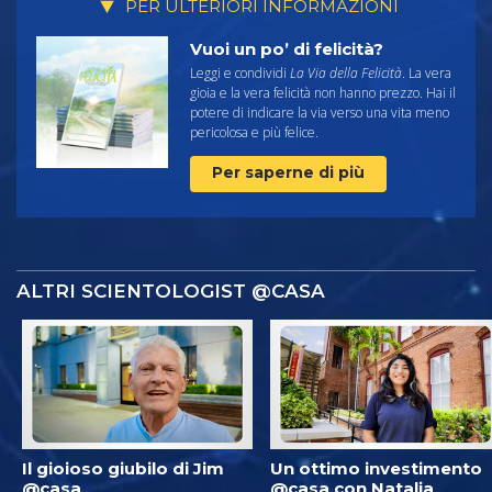
PER ULTERIORI INFORMAZIONI
Vuoi un po’ di felicità?
Leggi e condividi
La Via della Felicità
. La vera
gioia e la vera felicità non hanno prezzo. Hai il
potere di indicare la via verso una vita meno
pericolosa e più felice.
Per saperne di più
ALTRI SCIENTOLOGIST @CASA
Il gioioso giubilo di Jim
Un ottimo investimento
@casa
@casa con Natalia