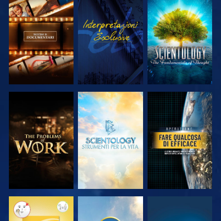
ESPLORA LE
GUARDA
ESPLORA LE
SERIE
SERIE
ESPLORA LE
ESPLORA LE
GUARDA
SERIE
SERIE