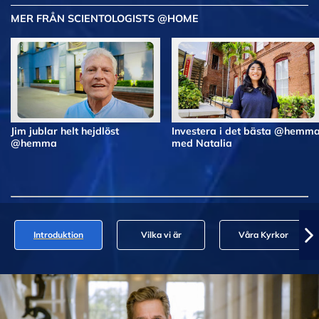
MER FRÅN SCIENTOLOGISTS @HOME
Jim jublar helt hejdlöst
Investera i det bästa @hemm
@hemma
med Natalia
Introduktion
Vilka vi är
Våra Kyrkor