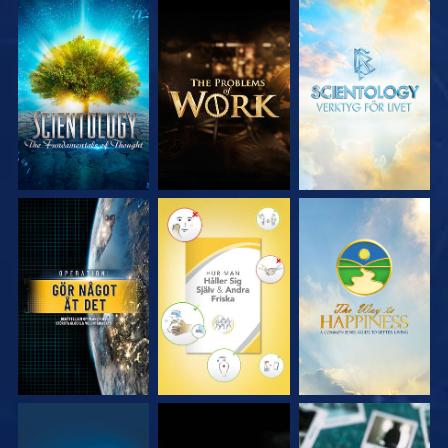
UTFORSKA
UTFORSKA
UTFORSKA
SERIEN
SERIEN
SERIEN
TITTA
TITTA
TITTA