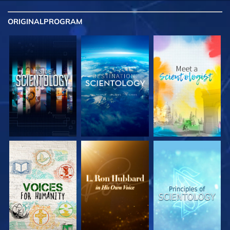
ORIGINAL
PROGRAM
UTFORSKA
UTFORSKA
UTFORSKA
SERIEN
SERIEN
SERIEN