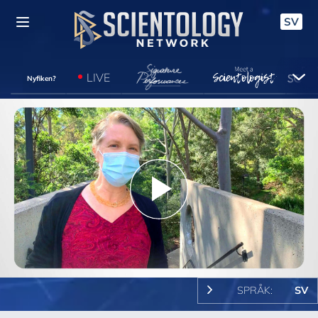
SV
LIVE
Nyfiken?
Play
Video
SPRÅK:
SV