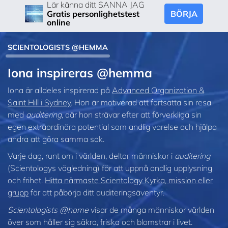
Lär känna ditt SANNA JAG
BÖRJA
Gratis personlighetstest
online
SCIENTOLOGISTS @HEMMA
Iona inspireras @hemma
Iona är alldeles inspirerad på
Advanced Organization &
Saint Hill i Sydney
. Hon är motiverad att fortsätta sin resa
med
auditering
, där hon strävar efter att förverkliga sin
egen extraordinära potential som andlig varelse och hjälpa
andra att göra samma sak.
Varje dag, runt om i världen, deltar människor i
auditering
(Scientologys vägledning) för att uppnå andlig upplysning
och frihet.
Hitta närmaste Scientology Kyrka, mission eller
grupp
för att påbörja ditt auditeringsäventyr.
Scientologists @home
visar de många människor världen
över som håller sig säkra, friska och blomstrar i livet.